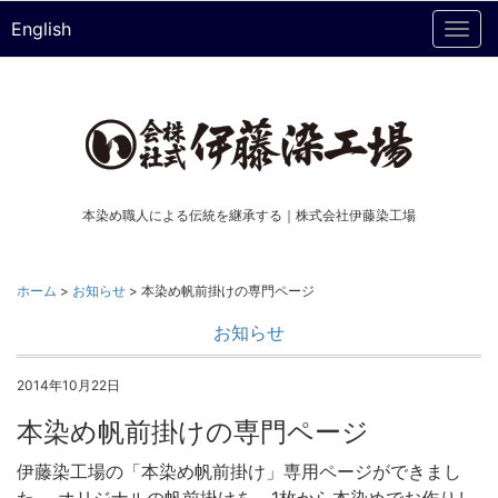
English
Togg
navi
本染め職人による伝統を継承する｜株式会社伊藤染工場
ホーム
>
お知らせ
>
本染め帆前掛けの専門ページ
お知らせ
2014年10月22日
本染め帆前掛けの専門ページ
伊藤染工場の「本染め帆前掛け」専用ページができまし