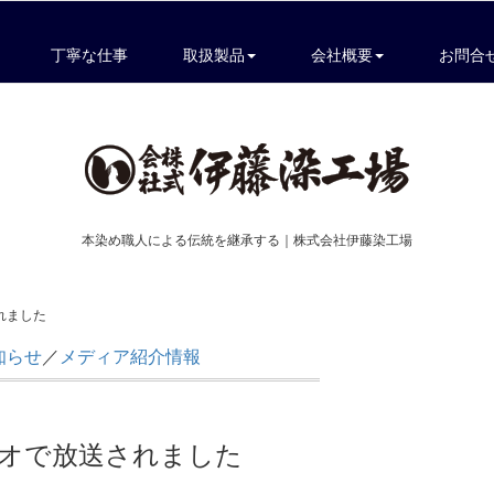
丁寧な仕事
取扱製品
会社概要
お問合
本染め職人による伝統を継承する｜株式会社伊藤染工場
れました
知らせ
／
メディア紹介情報
オで放送されました