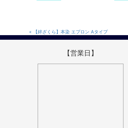
« 【絆ざくら】本染 エプロン Aタイプ
【営業日】