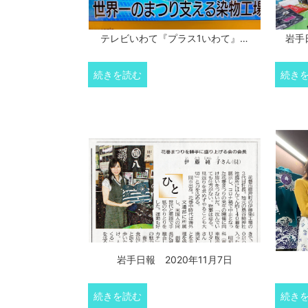
テレビいわて『プラス1いわて』…
岩手
続きを読む
続き
岩手日報 2020年11月7日
続きを読む
続き