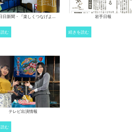
日日新聞・『楽しくつなげよ…
岩手日報
を読む
続きを読む
テレビ出演情報
を読む