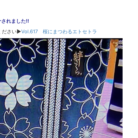
」
介されました‼
ください▶
Vol.617 桜にまつわるエトセトラ