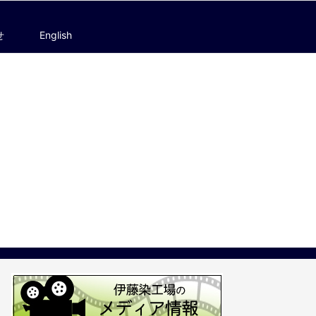
せ
English