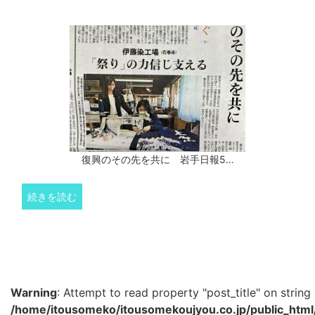
復興のその先を共に 岩手日報5…
続きを読む
Warning
: Attempt to read property "post_title" on string 
/home/itousomeko/itousomekoujyou.co.jp/public_htm