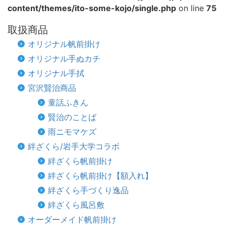
content/themes/ito-some-kojo/single.php
on line
75
取扱商品
オリジナル帆前掛け
オリジナル手ぬカチ
オリジナル手拭
宮沢賢治商品
童話ふきん
賢治のことば
雨ニモマケズ
絆ざくら/岩手大学コラボ
絆ざくら帆前掛け
絆ざくら帆前掛け【額入れ】
絆ざくら手づくり逸品
絆ざくら風呂敷
オーダーメイド帆前掛け