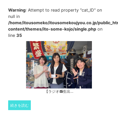
Warning
: Attempt to read property "cat_ID" on
null in
/home/itousomeko/itousomekoujyou.co.jp/public_h
content/themes/ito-some-kojo/single.php
on
line
35
【ラジオ📻生出…
続きを読む