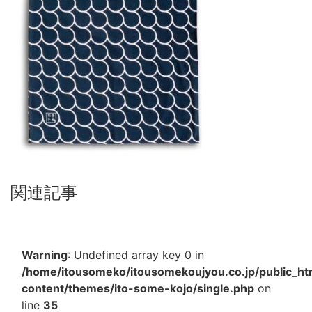
関連記事
Warning
: Undefined array key 0 in
/home/itousomeko/itousomekoujyou.co.jp/public_h
content/themes/ito-some-kojo/single.php
on
line
35