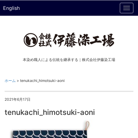
English
Togg
navi
本染め職人による伝統を継承する｜株式会社伊藤染工場
ホーム
>
tenukachi_himotsuki-aoni
2021年6月17日
tenukachi_himotsuki-aoni