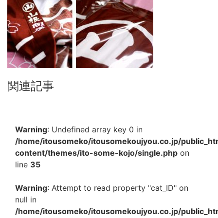
関連記事
Warning
: Undefined array key 0 in
/home/itousomeko/itousomekoujyou.co.jp/public_h
content/themes/ito-some-kojo/single.php
on
line
35
Warning
: Attempt to read property "cat_ID" on
null in
/home/itousomeko/itousomekoujyou.co.jp/public_h