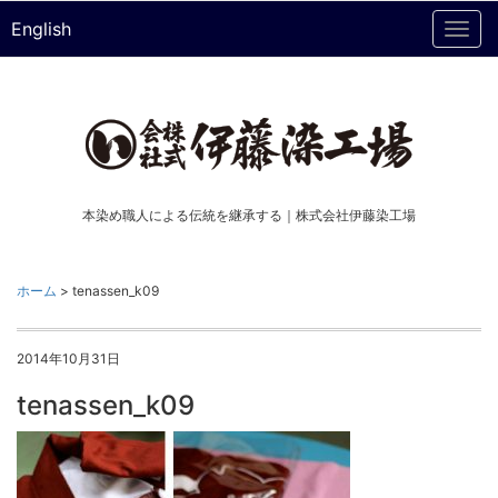
English
Togg
navi
本染め職人による伝統を継承する｜株式会社伊藤染工場
ホーム
>
tenassen_k09
2014年10月31日
tenassen_k09