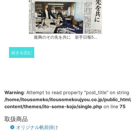
復興のその先を共に 岩手日報5…
続きを読む
Warning
: Attempt to read property "post_title" on string 
/home/itousomeko/itousomekoujyou.co.jp/public_htm
content/themes/ito-some-kojo/single.php
on line
75
取扱商品
オリジナル帆前掛け