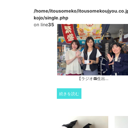
/home/itousomeko/itousomekoujyou.co.j
kojo/single.php
on line
35
【ラジオ📻生出…
続きを読む