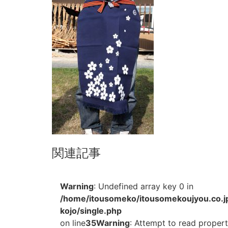
関連記事
Warning
: Undefined array key 0 in
/home/itousomeko/itousomekoujyou.co.j
kojo/single.php
on line
35
Warning
: Attempt to read property