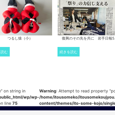
つるし猿（小）
復興のその先を共に 岩手日報5
を読む
続きを読む
" on string in
Warning
: Attempt to read property "pos
public_html/wp/wp-
/home/itousomeko/itousomekoujyou.
n line
75
content/themes/ito-some-kojo/singl