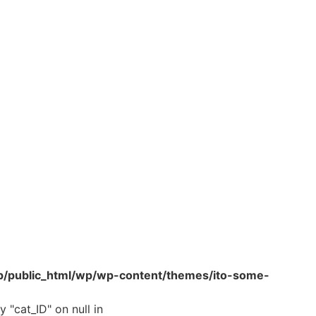
p/public_html/wp/wp-content/themes/ito-some-
 "cat_ID" on null in