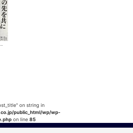
…
t_title" on string in
co.jp/public_html/wp/wp-
e.php
on line
85