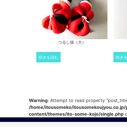
つるし猿（大）
続きを読む
続き
Warning
: Attempt to read property "post_title
/home/itousomeko/itousomekoujyou.co.jp/
content/themes/ito-some-kojo/single.php
o