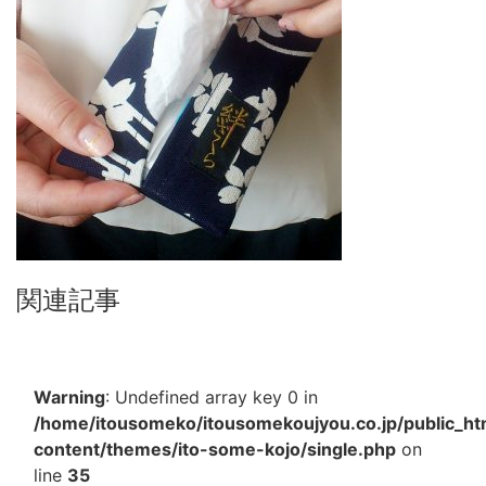
関連記事
Warning
: Undefined array key 0 in
/home/itousomeko/itousomekoujyou.co.jp/public_h
content/themes/ito-some-kojo/single.php
on
line
35