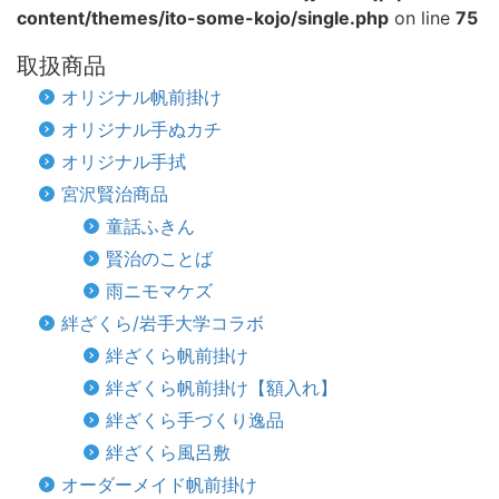
content/themes/ito-some-kojo/single.php
on line
75
取扱商品
オリジナル帆前掛け
オリジナル手ぬカチ
オリジナル手拭
宮沢賢治商品
童話ふきん
賢治のことば
雨ニモマケズ
絆ざくら/岩手大学コラボ
絆ざくら帆前掛け
絆ざくら帆前掛け【額入れ】
絆ざくら手づくり逸品
絆ざくら風呂敷
オーダーメイド帆前掛け