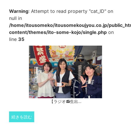
Warning
: Attempt to read property "cat_ID" on
null in
/home/itousomeko/itousomekoujyou.co.jp/public_h
content/themes/ito-some-kojo/single.php
on
line
35
【ラジオ📻生出…
続きを読む