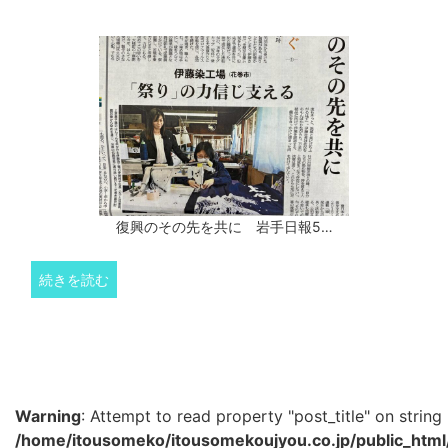
復興のその先を共に 岩手日報5…
続きを読む
Warning
: Attempt to read property "post_title" on string 
/home/itousomeko/itousomekoujyou.co.jp/public_htm