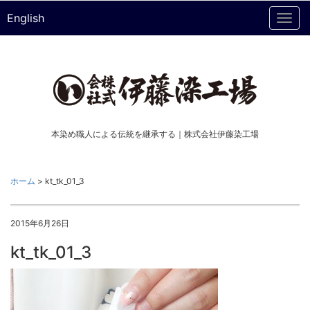
English
Togg
navi
本染め職人による伝統を継承する｜株式会社伊藤染工場
ホーム
>
kt_tk_01_3
2015年6月26日
kt_tk_01_3