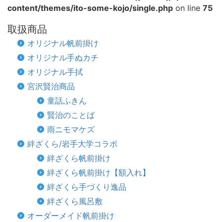
content/themes/ito-some-kojo/single.php
on line
75
取扱商品
オリジナル帆前掛け
オリジナル手ぬカチ
オリジナル手拭
宮沢賢治商品
童話ふきん
賢治のことば
雨ニモマケズ
絆ざくら/岩手大学コラボ
絆ざくら帆前掛け
絆ざくら帆前掛け【額入れ】
絆ざくら手づくり逸品
絆ざくら風呂敷
オーダーメイド帆前掛け