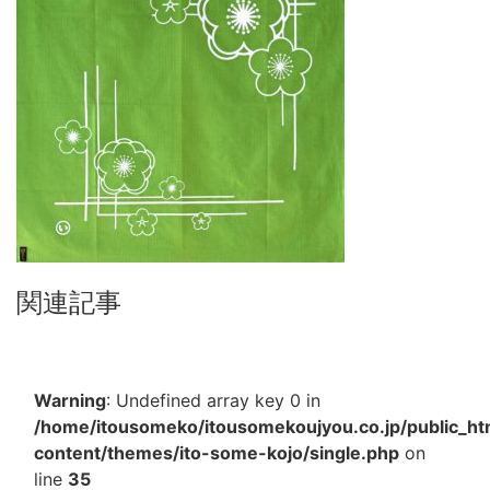
関連記事
Warning
: Undefined array key 0 in
/home/itousomeko/itousomekoujyou.co.jp/public_h
content/themes/ito-some-kojo/single.php
on
line
35