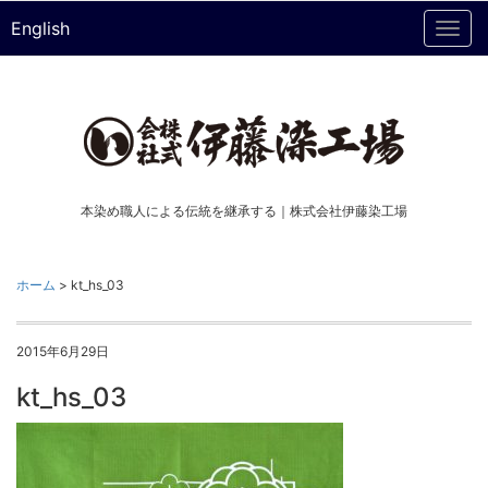
English
Togg
navi
本染め職人による伝統を継承する｜株式会社伊藤染工場
ホーム
>
kt_hs_03
2015年6月29日
kt_hs_03