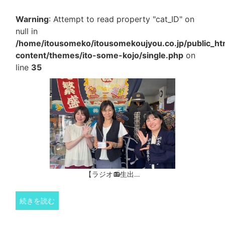
Warning
: Attempt to read property "cat_ID" on
null in
/home/itousomeko/itousomekoujyou.co.jp/public_h
content/themes/ito-some-kojo/single.php
on
line
35
【ラジオ📻生出…
続きを読む