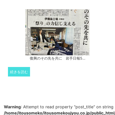
復興のその先を共に 岩手日報5…
続きを読む
Warning
: Attempt to read property "post_title" on string 
/home/itousomeko/itousomekoujyou.co.jp/public_htm