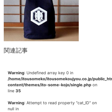
関連記事
Warning
: Undefined array key 0 in
/home/itousomeko/itousomekoujyou.co.jp/public_h
content/themes/ito-some-kojo/single.php
on
line
35
Warning
: Attempt to read property "cat_ID" on
null in