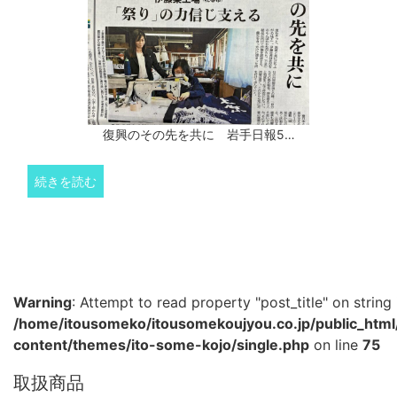
復興のその先を共に 岩手日報5…
続きを読む
Warning
: Attempt to read property "post_title" on string 
/home/itousomeko/itousomekoujyou.co.jp/public_htm
content/themes/ito-some-kojo/single.php
on line
75
取扱商品