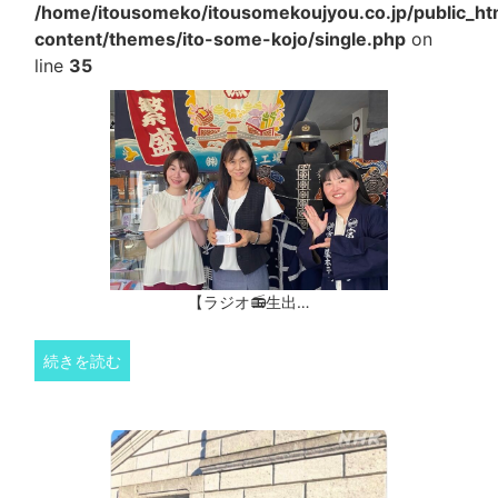
/home/itousomeko/itousomekoujyou.co.jp/public_h
content/themes/ito-some-kojo/single.php
on
line
35
【ラジオ📻生出…
続きを読む