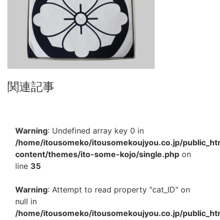
関連記事
Warning
: Undefined array key 0 in
/home/itousomeko/itousomekoujyou.co.jp/public_h
content/themes/ito-some-kojo/single.php
on
line
35
Warning
: Attempt to read property "cat_ID" on
null in
/home/itousomeko/itousomekoujyou.co.jp/public_h