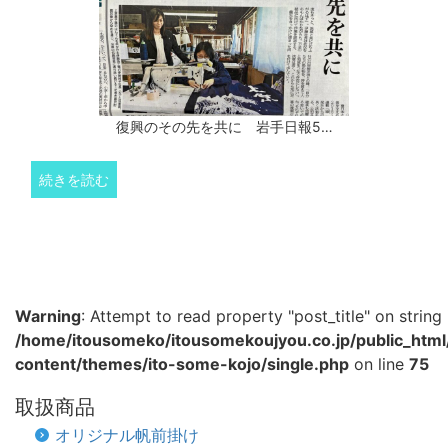
復興のその先を共に 岩手日報5…
続きを読む
Warning
: Attempt to read property "post_title" on string 
/home/itousomeko/itousomekoujyou.co.jp/public_htm
content/themes/ito-some-kojo/single.php
on line
75
取扱商品
オリジナル帆前掛け