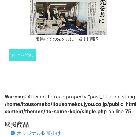
復興のその先を共に 岩手日報5…
続きを読む
Warning
: Attempt to read property "post_title" on string 
/home/itousomeko/itousomekoujyou.co.jp/public_htm
content/themes/ito-some-kojo/single.php
on line
75
取扱商品
オリジナル帆前掛け