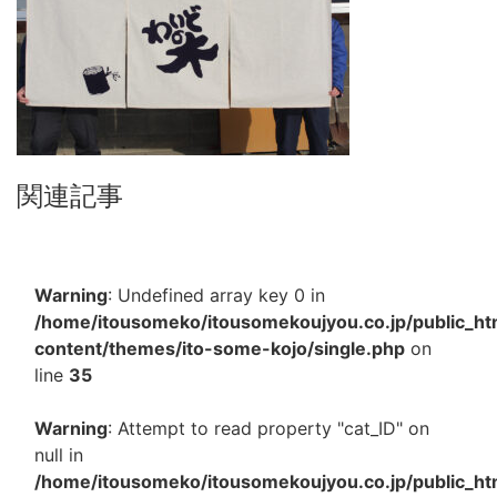
関連記事
Warning
: Undefined array key 0 in
/home/itousomeko/itousomekoujyou.co.jp/public_h
content/themes/ito-some-kojo/single.php
on
line
35
Warning
: Attempt to read property "cat_ID" on
null in
/home/itousomeko/itousomekoujyou.co.jp/public_h