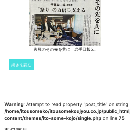
復興のその先を共に 岩手日報5…
続きを読む
Warning
: Attempt to read property "post_title" on string 
/home/itousomeko/itousomekoujyou.co.jp/public_htm
content/themes/ito-some-kojo/single.php
on line
75