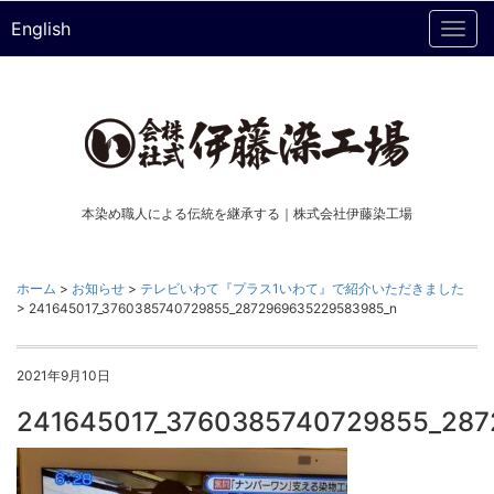
English
Togg
navi
本染め職人による伝統を継承する｜株式会社伊藤染工場
ホーム
>
お知らせ
>
テレビいわて『プラス1いわて』で紹介いただきました
>
241645017_3760385740729855_2872969635229583985_n
2021年9月10日
241645017_3760385740729855_28