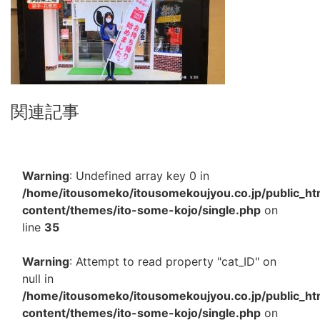
関連記事
Warning
: Undefined array key 0 in
/home/itousomeko/itousomekoujyou.co.jp/public_h
content/themes/ito-some-kojo/single.php
on
line
35
Warning
: Attempt to read property "cat_ID" on
null in
/home/itousomeko/itousomekoujyou.co.jp/public_h
content/themes/ito-some-kojo/single.php
on