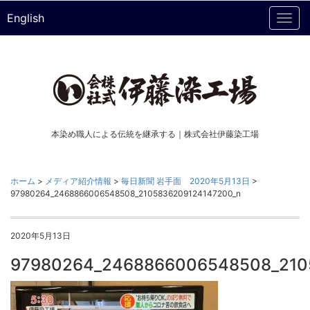
English
Togg
navi
本染め職人による伝統を継承する｜株式会社伊藤染工場
ホーム
>
メディア紹介情報
>
毎日新聞 岩手面 2020年5月13日
>
97980264_2468866006548508_2105836209124147200_n
2020年5月13日
97980264_2468866006548508_210