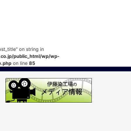
t_title" on string in
co.jp/public_html/wp/wp-
e.php
on line
85