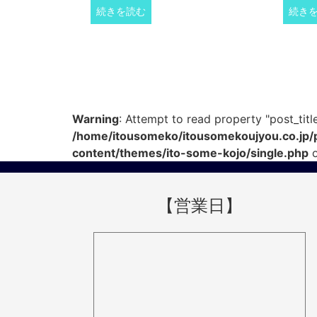
続きを読む
続き
Warning
: Attempt to read property "post_title
/home/itousomeko/itousomekoujyou.co.jp/
content/themes/ito-some-kojo/single.php
o
【営業日】