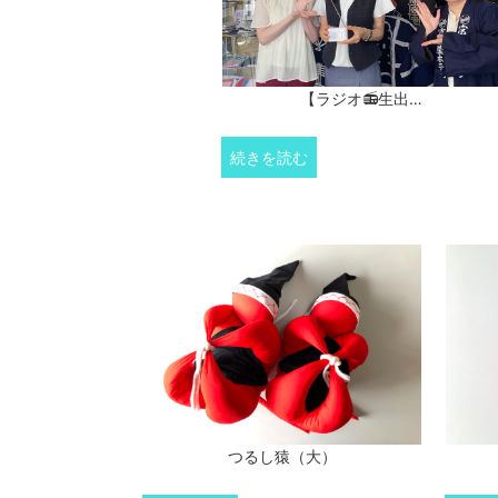
【ラジオ📻生出…
続きを読む
つるし猿（大）