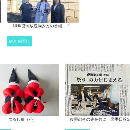
NHK盛岡放送局夕方の番組、『…
続きを読む
つるし猿（小）
復興のその先を共に 岩手日報5