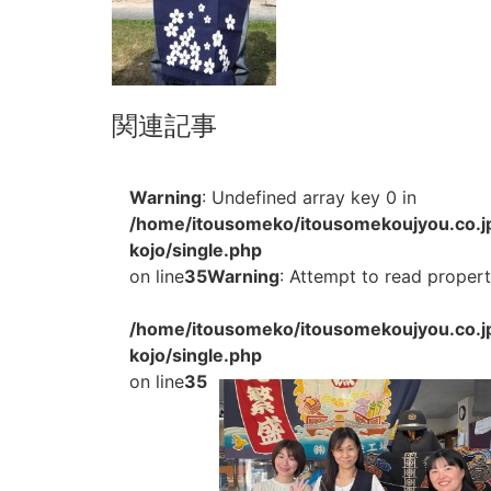
関連記事
Warning
: Undefined array key 0 in
/home/itousomeko/itousomekoujyou.co.j
kojo/single.php
on line
35
Warning
: Attempt to read property
/home/itousomeko/itousomekoujyou.co.j
kojo/single.php
on line
35