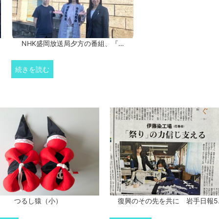
NHK盛岡放送局夕方の番組、『…
続きを読む
つるし猿（小）
復興のその先を共に 岩手日報5