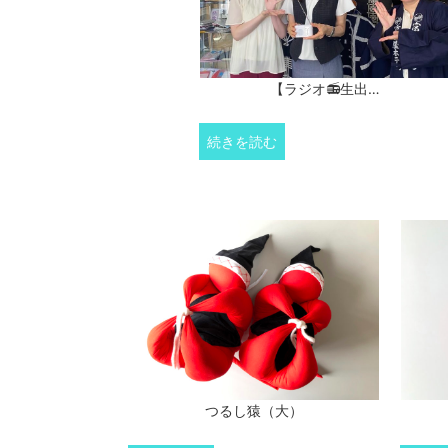
【ラジオ📻生出…
続きを読む
つるし猿（大）