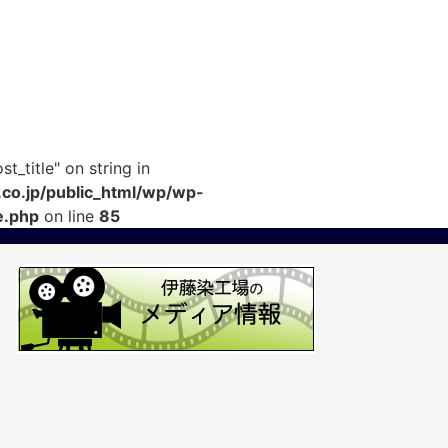
t_title" on string in
co.jp/public_html/wp/wp-
e.php
on line
85