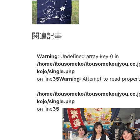
関連記事
Warning
: Undefined array key 0 in
/home/itousomeko/itousomekoujyou.co.j
kojo/single.php
on line
35
Warning
: Attempt to read property
/home/itousomeko/itousomekoujyou.co.j
kojo/single.php
on line
35