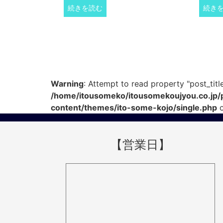
続きを読む
続き
Warning
: Attempt to read property "post_title
/home/itousomeko/itousomekoujyou.co.jp/
content/themes/ito-some-kojo/single.php
o
【営業日】