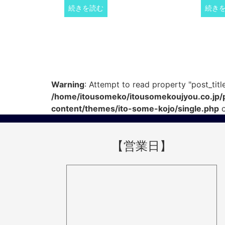
続きを読む
続き
Warning
: Attempt to read property "post_title
/home/itousomeko/itousomekoujyou.co.jp/
content/themes/ito-some-kojo/single.php
o
【営業日】