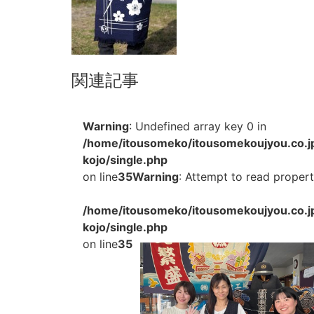
関連記事
Warning
: Undefined array key 0 in
/home/itousomeko/itousomekoujyou.co.j
kojo/single.php
on line
35
Warning
: Attempt to read property
/home/itousomeko/itousomekoujyou.co.j
kojo/single.php
on line
35