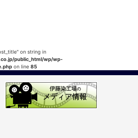
t_title" on string in
co.jp/public_html/wp/wp-
e.php
on line
85