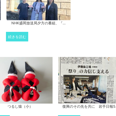
NHK盛岡放送局夕方の番組、『…
続きを読む
つるし猿（小）
復興のその先を共に 岩手日報5