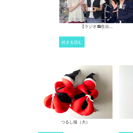
【ラジオ📻生出…
続きを読む
つるし猿（大）