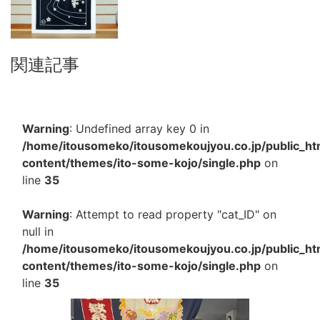
関連記事
Warning
: Undefined array key 0 in
/home/itousomeko/itousomekoujyou.co.jp/public_h
content/themes/ito-some-kojo/single.php
on
line
35
Warning
: Attempt to read property "cat_ID" on
null in
/home/itousomeko/itousomekoujyou.co.jp/public_h
content/themes/ito-some-kojo/single.php
on
line
35