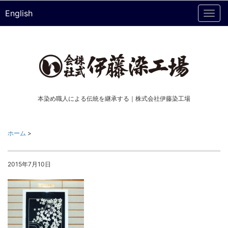
English
Togg
navi
本染め職人による伝統を継承する｜株式会社伊藤染工場
ホーム
>
2015年7月10日