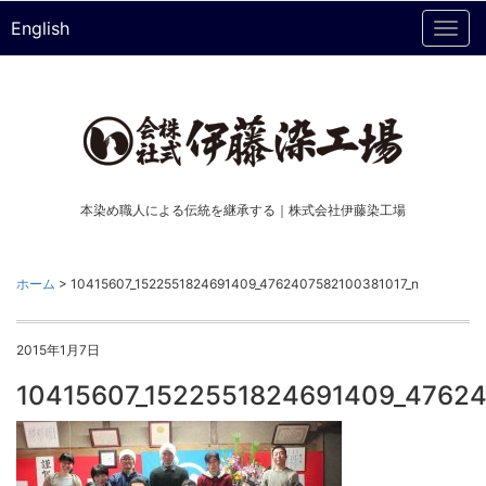
English
Togg
navi
本染め職人による伝統を継承する｜株式会社伊藤染工場
ホーム
>
10415607_1522551824691409_4762407582100381017_n
2015年1月7日
10415607_1522551824691409_47624