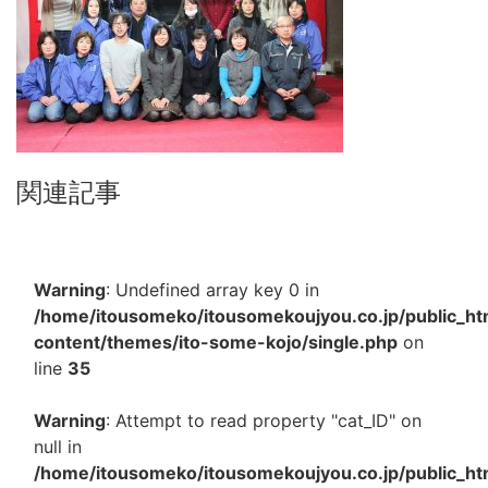
関連記事
Warning
: Undefined array key 0 in
/home/itousomeko/itousomekoujyou.co.jp/public_h
content/themes/ito-some-kojo/single.php
on
line
35
Warning
: Attempt to read property "cat_ID" on
null in
/home/itousomeko/itousomekoujyou.co.jp/public_h