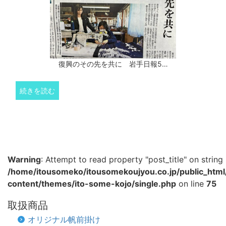
復興のその先を共に 岩手日報5…
続きを読む
Warning
: Attempt to read property "post_title" on string 
/home/itousomeko/itousomekoujyou.co.jp/public_htm
content/themes/ito-some-kojo/single.php
on line
75
取扱商品
オリジナル帆前掛け