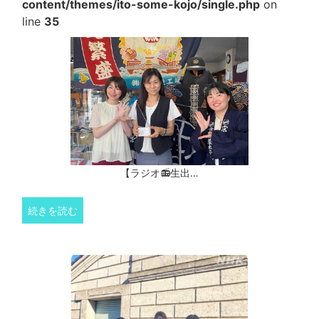
content/themes/ito-some-kojo/single.php
on
line
35
【ラジオ📻生出…
続きを読む