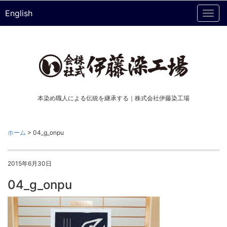
English
Togg
navi
本染め職人による伝統を継承する｜株式会社伊藤染工場
ホーム
>
04_g_onpu
2015年6月30日
04_g_onpu