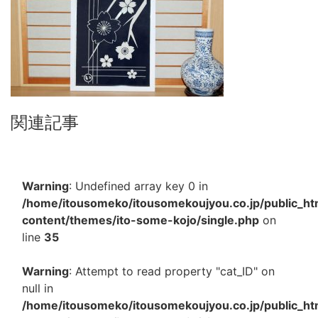
関連記事
Warning
: Undefined array key 0 in
/home/itousomeko/itousomekoujyou.co.jp/public_h
content/themes/ito-some-kojo/single.php
on
line
35
Warning
: Attempt to read property "cat_ID" on
null in
/home/itousomeko/itousomekoujyou.co.jp/public_h