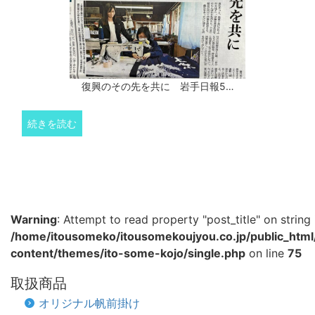
復興のその先を共に 岩手日報5…
続きを読む
Warning
: Attempt to read property "post_title" on string 
/home/itousomeko/itousomekoujyou.co.jp/public_htm
content/themes/ito-some-kojo/single.php
on line
75
取扱商品
オリジナル帆前掛け