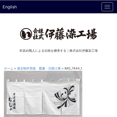
English
Togg
navi
本染め職人による伝統を継承する｜株式会社伊藤染工場
ホーム
>
過去制作実績 暖簾・日除け幕
>
IMG_7444_1