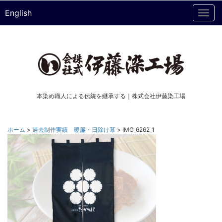
English
Togg
navi
本染め職人による伝統を継承する｜株式会社伊藤染工場
ホーム
>
過去制作実績 暖簾・日除け幕
>
IMG_6262_1